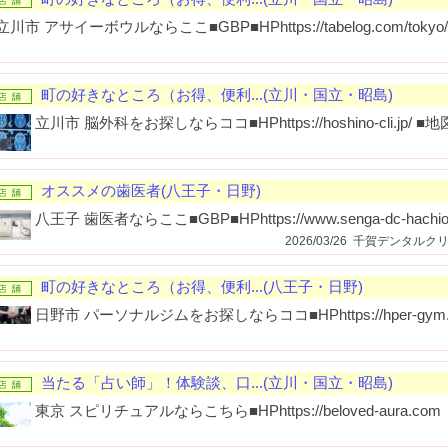
立川市 アサイーボウルならここ■GBP■HPhttps://tabelog.com/tokyo/A1
町の好きなところ（お得、便利...(立川・国立・昭島)
立川市 脳外科をお探しならココ■HPhttps://hoshino-cli.jp/ ■地図htt
オススメの歯医者(八王子・日野)
八王子 歯医者ならここ■GBP■HPhttps://www.senga-dc-hachioj
2026/03/26 千賀デンタ
町の好きなところ（お得、便利...(八王子・日野)
日野市 パーソナルジムをお探しならココ■HPhttps://hper-gym.com/lo
当たる「占い師」！体験談、口...(立川・国立・昭島)
東京 スピリチュアルならこちら■HPhttps://beloved-aura.com