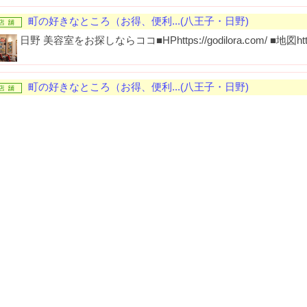
町の好きなところ（お得、便利...(八王子・日野)
日野 美容室をお探しならココ■HPhttps://godilora.com/ ■地図https:/
町の好きなところ（お得、便利...(八王子・日野)
八王子 解体工事ならここ■GBP■HPhttps://ota-kaitaikougyou.ne
202
町の好きなところ（お得、便利...(八王子・日野)
日野 相続をお探しならココ■HPhttps://tnfj-office.jp/ ■地図https://
町の好きなところ（お得、便利...(八王子・日野)
八王子 動物病院ならここ■GBP■HPhttp://www.dr-ozawa.jp/
2026
町の好きなところ（お得、便利...(八王子・日野)
日野市 セラミックならココ■HPhttps://hino-you-dental.jp