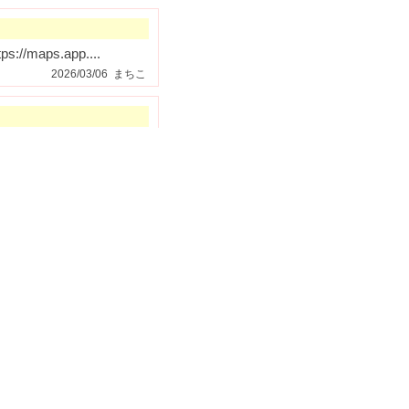
/maps.app....
2026/03/06 まちこ
t/
6/03/03 株式会社太田解体興業
maps.app...
2026/03/03 まちこ
/02/25 ドクターオザワ動物病院