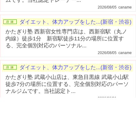
2026/08/05 caname
ダイエット、体力アップをした...(新宿・渋谷)
かたぎり塾 西新宿女性専門店は、西新宿駅（丸ノ
内線）徒歩1分 新宿駅徒歩11分の場所に位置す
る、完全個別対応のパーソナル...
2026/08/05 caname
ダイエット、体力アップをした...(新宿・渋谷)
かたぎり塾 武蔵小山店は、東急目黒線 武蔵小山駅
徒歩7分の場所に位置する、完全個別対応のパーソ
ナルジムです。当社認定ト...
2026/08/01 caname
ボディケア・エステサロン（痩...(新宿・渋谷)
渋谷 エステをお探しならココ
■HPhttps://bodyarchi.com/studio/tokyuplaza-