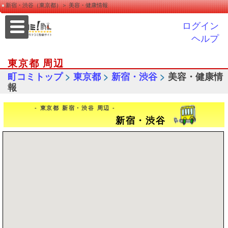
新宿・渋谷（東京都）＞ 美容・健康情報
ログイン
ヘルプ
東京都 周辺
>
>
>
町コミトップ
東京都
新宿・渋谷
美容・健康情
報
- 東京都 新宿・渋谷 周辺 -
新宿・渋谷