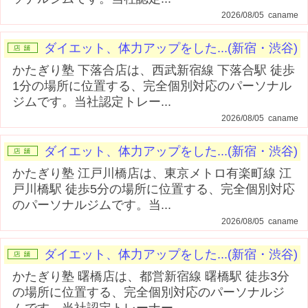
2026/08/05 caname
ダイエット、体力アップをした...(新宿・渋谷)
かたぎり塾 下落合店は、西武新宿線 下落合駅 徒歩
1分の場所に位置する、完全個別対応のパーソナル
ジムです。当社認定トレー...
2026/08/05 caname
ダイエット、体力アップをした...(新宿・渋谷)
かたぎり塾 江戸川橋店は、東京メトロ有楽町線 江
戸川橋駅 徒歩5分の場所に位置する、完全個別対応
のパーソナルジムです。当...
2026/08/05 caname
ダイエット、体力アップをした...(新宿・渋谷)
かたぎり塾 曙橋店は、都営新宿線 曙橋駅 徒歩3分
の場所に位置する、完全個別対応のパーソナルジ
ムです。当社認定トレーナー...