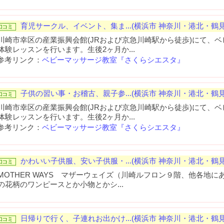
育児サークル、イベント、集ま...(横浜市 神奈川・港北・鶴見
川崎市幸区の産業振興会館(JRおよび京急川崎駅から徒歩)にて、
体験レッスンを行います。生後2ヶ月か...
参考リンク：
ベビーマッサージ教室『さくらシエスタ』
子供の習い事・お稽古、親子参...(横浜市 神奈川・港北・鶴見
川崎市幸区の産業振興会館(JRおよび京急川崎駅から徒歩)にて、
体験レッスンを行います。生後2ヶ月か...
参考リンク：
ベビーマッサージ教室『さくらシエスタ』
かわいい子供服、安い子供服・...(横浜市 神奈川・港北・鶴見
MOTHER WAYS マザーウェイズ（川崎ルフロン９階、他各地
の花柄のワンピースとか小物とかシ...
日帰りで行く、子連れお出かけ...(横浜市 神奈川・港北・鶴見