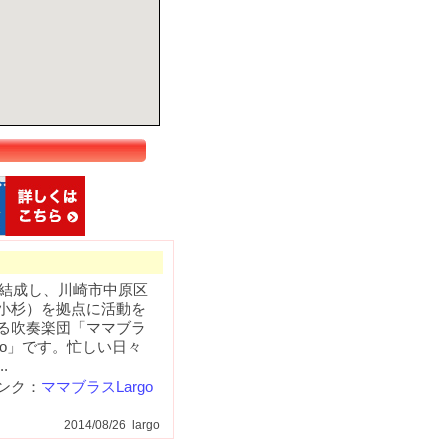
4年結成し、川崎市中原区
小杉）を拠点に活動を
る吹奏楽団「ママブラ
rgo」です。忙しい日々
.
ンク：
ママブラスLargo
2014/08/26 largo