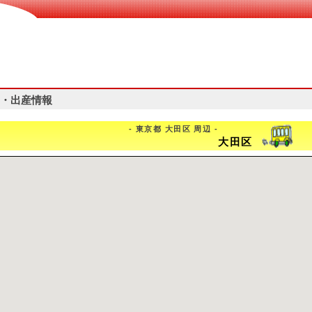
・出産情報
- 東京都 大田区 周辺 -
大田区