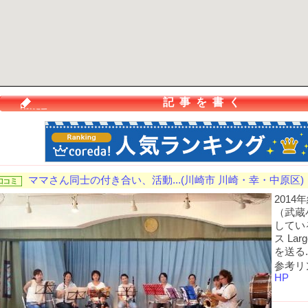
記事を書く
ママさん同士の付き合い、活動...(川崎市 川崎・幸・中原区)
201
（武蔵
してい
ス La
を送る..
参考リ
HP