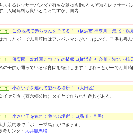
キスするレッサーパンダで有名な動物園!!知る人ぞ知るレッサーパ
す。入場無料も良いところですが、国内...
この地域で赤ちゃんを育てる！...(横浜市 神奈川・港北・鶴見
ぱれっとがーでん川崎園はアンパンマンがいっぱいで、子供も喜ん
保育園、幼稚園についての情報...(横浜市 神奈川・港北・鶴見
私の子供が通っている保育園を紹介します！ぱれっとがーでん川崎
小さい子を連れて遊べる場所！...(大田区)
タイヤ公園（西六郷公園）タイヤで作られた遊具がある。
小さい子を連れて遊べる場所！...(品川・目黒)
大井競馬場で『ポニー乗馬』ができます。
参考リンク：
大井競馬場