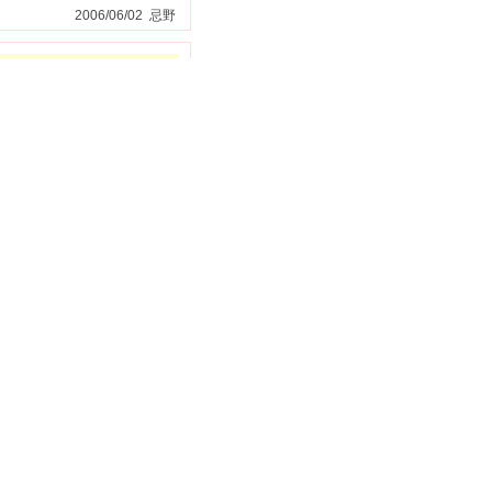
2006/06/02 忌野
いて、土曜日も預かっ
2006/04/06 achaacha
お勧めです。女の子用だ
2006/03/16 yurizou
区)
川崎ならではの子供文
2005/09/02 darling-luna